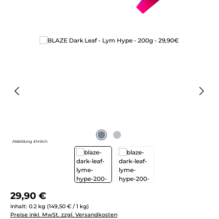
Bildergalerie überspringen
Abbildung ähnlich
Regulärer Preis:
29,90 €
Inhalt:
0.2 kg
(149,50 € / 1 kg)
Preise inkl. MwSt. zzgl. Versandkosten