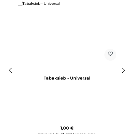
Tabaksieb - Universal
Regulärer Preis:
1,00 €