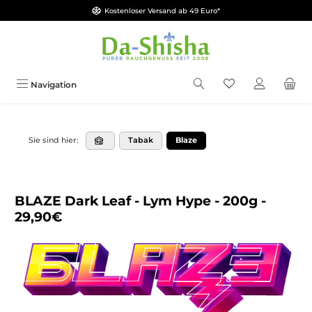
Kostenloser Versand ab 49 Euro*
Zum Hauptinhalt springen
Du hast 0 Produkt
Navigation
Tabak
Blaze
Sie sind hier:
BLAZE Dark Leaf - Lym Hype - 200g -
29,90€