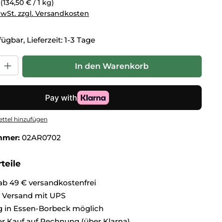
g
(134,50 € / 1 kg)
MwSt. zzgl. Versandkosten
ügbar, Lieferzeit: 1-3 Tage
hl: Gib den gewünschten Wert ein oder benutze die Schaltflä
In den Warenkorb
ttel hinzufügen
mmer:
02AR0702
teile
ab 49 € versandkostenfrei
r Versand mit UPS
 in Essen-Borbeck möglich
 Kauf auf Rechnung (über Klarna)