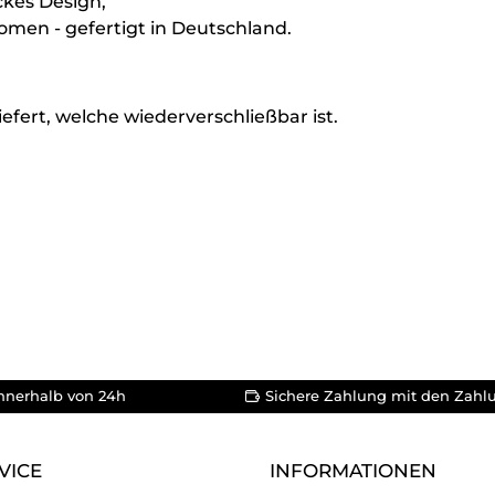
ckes Design,
men - gefertigt in Deutschland.
efert, welche wiederverschließbar ist.
nnerhalb von 24h
Sichere Zahlung mit den Zahl
VICE
INFORMATIONEN