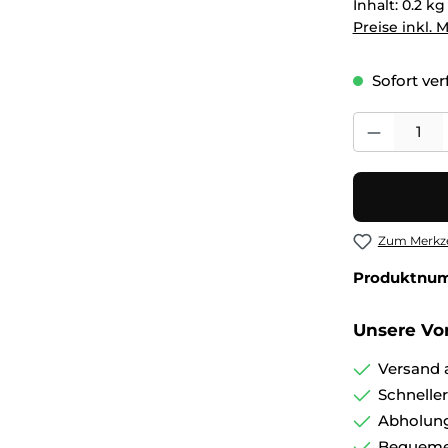
Inhalt:
0.2 k
Preise inkl. 
Sofort verf
Produkt Anza
Zum Merkze
Produktnu
Unsere Vor
Versand 
Schnelle
Abholung
Bequemer