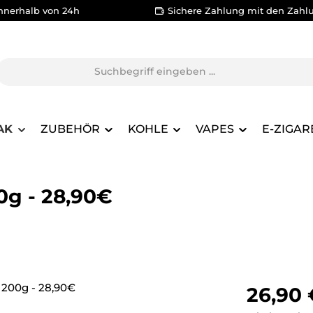
nnerhalb von 24h
Sichere Zahlung mit den Zahl
AK
ZUBEHÖR
KOHLE
VAPES
E-ZIGAR
0g - 28,90€
Regulärer Pr
26,90 