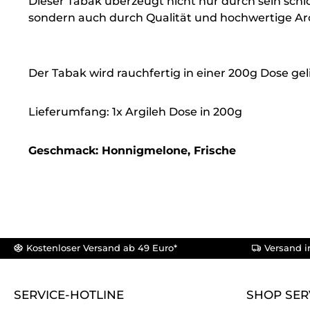
Dieser Tabak überzeugt nicht nur durch sein schi
sondern auch durch Qualität und hochwertige Aro
Der Tabak wird rauchfertig in einer 200g Dose geli
Lieferumfang: 1x Argileh Dose in 200g
Geschmack: Honnigmelone, Frische
Kostenloser Versand ab 49 Euro*
Versand i
SERVICE-HOTLINE
SHOP SER