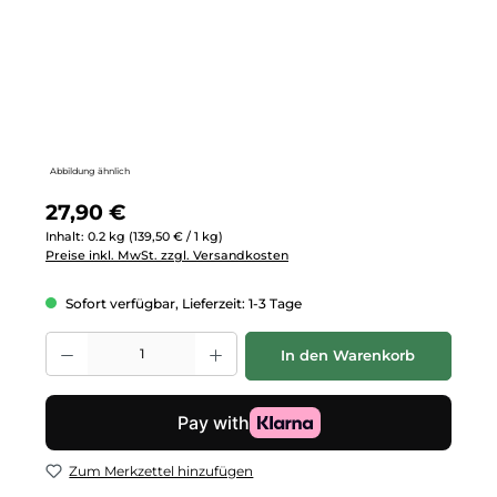
Abbildung ähnlich
Regulärer Preis:
27,90 €
Inhalt:
0.2 kg
(139,50 € / 1 kg)
Preise inkl. MwSt. zzgl. Versandkosten
Sofort verfügbar, Lieferzeit: 1-3 Tage
Produkt Anzahl: Gib den gewünschten Wert ein oder benutze die Schalt
In den Warenkorb
Zum Merkzettel hinzufügen