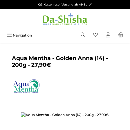
Kostenloser Versand ab 49 Euro*
Zum Hauptinhalt springen
Du hast 0 Produkt
Navigation
Aqua Mentha - Golden Anna (14) -
200g - 27,90€
Bildergalerie überspringen