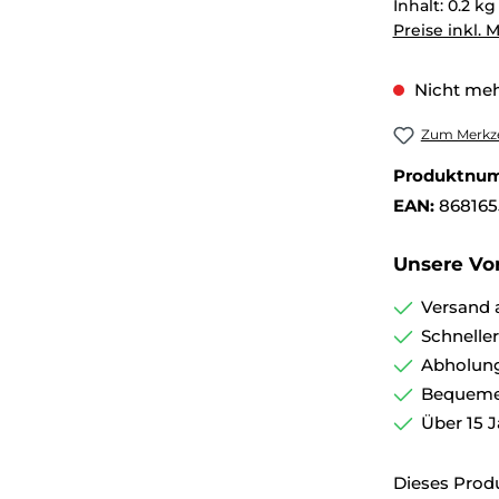
Inhalt:
0.2 k
Preise inkl. 
Nicht meh
Zum Merkze
Produktnu
EAN:
868165
Unsere Vor
Versand 
Schnelle
Abholung
Bequemer
Über 15 J
Dieses Prod