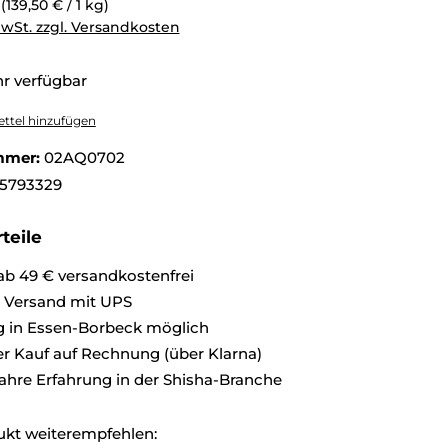
g
(139,50 € / 1 kg)
MwSt. zzgl. Versandkosten
r verfügbar
ttel hinzufügen
mmer:
02AQ0702
5793329
teile
ab 49 € versandkostenfrei
r Versand mit UPS
 in Essen-Borbeck möglich
 Kauf auf Rechnung (über Klarna)
ahre Erfahrung in der Shisha-Branche
ukt weiterempfehlen: