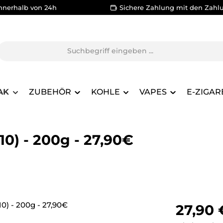
nnerhalb von 24h
Sichere Zahlung mit den Zahl
AK
ZUBEHÖR
KOHLE
VAPES
E-ZIGAR
0) - 200g - 27,90€
Regulärer Pr
27,90 