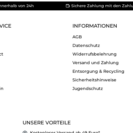
nnerhalb von 24h
Sichere Zahlung mit den Zahl
VICE
INFORMATIONEN
AGB
Datenschutz
ct
Widerrufsbelehrung
Versand und Zahlung
Entsorgung & Recycling
Sicherheitshinweise
in
Jugendschutz
UNSERE VORTEILE
Kostenloser Versand ab 49 Euro*