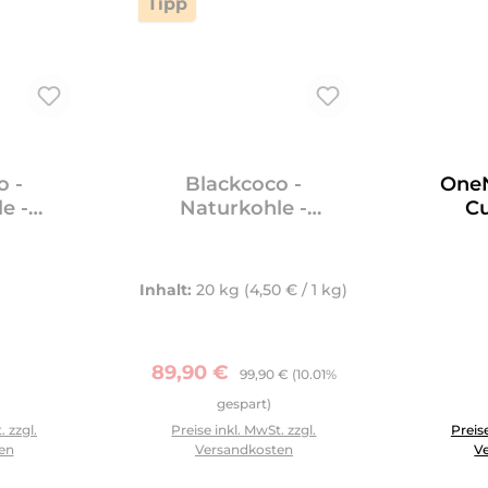
Tipp
o -
Blackcoco -
OneN
e -
Naturkohle -
Cu
1kg
CUBES26 20kg
Inhalt:
20 kg
(4,50 € / 1 kg)
Verkaufspreis:
Regulärer Preis:
89,90 €
99,90 €
(10.01%
er Preis:
gespart)
benutze die Schaltflächen um die Anzahl zu erhöhen oder zu
Produkt 
. zzgl.
Preise inkl. MwSt. zzgl.
Preise
en
Versandkosten
V