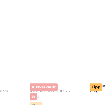
Ausverkauft
Tipp
Rabatt
%