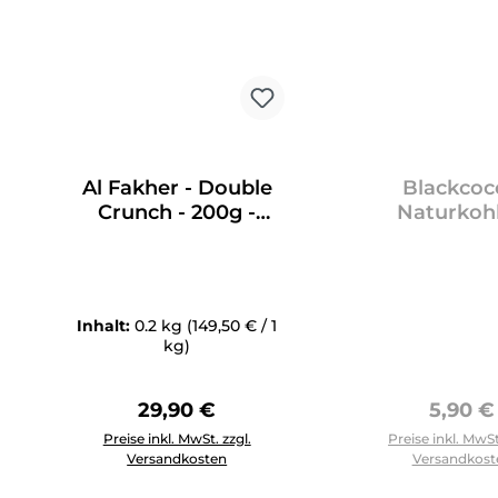
Al Fakher - Double
Blackcoc
Crunch - 200g -
Naturkohl
29,90€
CUBES26 
Inhalt:
0.2 kg
(149,50 € / 1
kg)
Regulärer Preis:
Regulär
29,90 €
5,90 €
Produkt Anzahl: Gib den gewünschten Wert ein oder 
Preise inkl. MwSt. zzgl.
Preise inkl. MwSt
Versandkosten
Versandkost