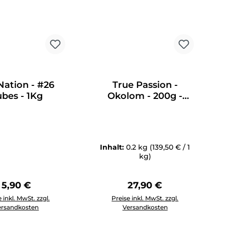
ation - #26
True Passion -
bes - 1Kg
Okolom - 200g -
27,90€
Inhalt:
0.2 kg
(139,50 € / 1
kg)
Regulärer Preis:
Regulärer Preis:
5,90 €
27,90 €
 reduzieren.
Anzahl: Gib den gewünschten Wert ein oder benutze die Schal
Produkt Anzahl: Gib den gewünscht
 inkl. MwSt. zzgl.
Preise inkl. MwSt. zzgl.
ersandkosten
Versandkosten