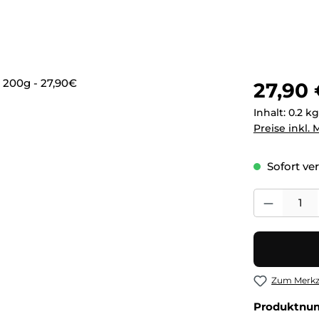
Regulärer Pr
27,90
Inhalt:
0.2 k
Preise inkl.
Sofort ver
Produkt Anza
Zum Merkze
Produktnu