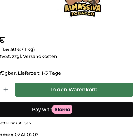
eis:
 €
g
(139,50 € / 1 kg)
 MwSt. zzgl. Versandkosten
fügbar, Lieferzeit: 1-3 Tage
hl: Gib den gewünschten Wert ein oder benutze die Schaltfl
In den Warenkorb
ttel hinzufügen
mmer:
02AL0202