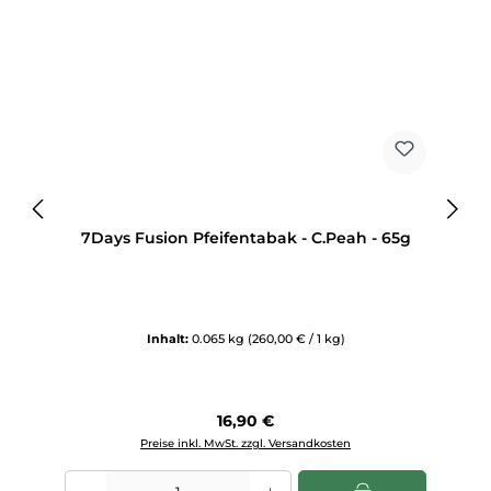
7Days Fusion Pfeifentabak - C.Peah - 65g
Inhalt:
0.065 kg
(260,00 € / 1 kg)
Regulärer Preis:
16,90 €
Preise inkl. MwSt. zzgl. Versandkosten
Produkt Anzahl: Gib den gewünschten Wert ein oder benutze die Sch