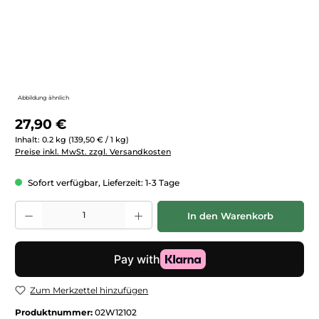
Abbildung ähnlich
Regulärer Preis:
27,90 €
Inhalt:
0.2 kg
(139,50 € / 1 kg)
Preise inkl. MwSt. zzgl. Versandkosten
Sofort verfügbar, Lieferzeit: 1-3 Tage
Produkt Anzahl: Gib den gewünschten Wert ein oder benutze die Schaltfläc
In den Warenkorb
Zum Merkzettel hinzufügen
Produktnummer:
02W12102