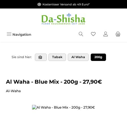
Kostenloser Versand ab 49 Euro*
Zum Hauptinhalt springen
Du hast 0 Produkt
Navigation
Tabak
Al Waha
200g
Sie sind hier:
Al Waha - Blue Mix - 200g - 27,90€
Al-Waha
Bildergalerie überspringen