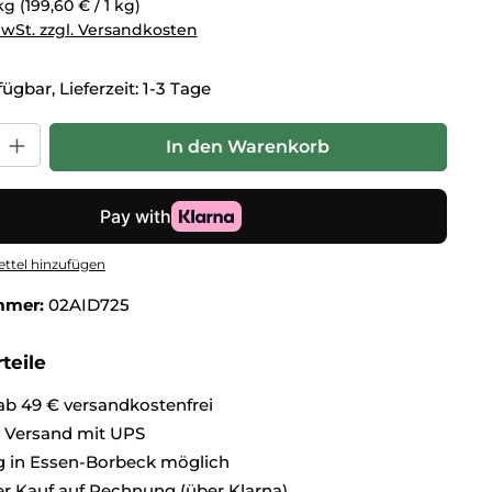
 kg
(199,60 € / 1 kg)
MwSt. zzgl. Versandkosten
ügbar, Lieferzeit: 1-3 Tage
hl: Gib den gewünschten Wert ein oder benutze die Schaltflä
In den Warenkorb
ttel hinzufügen
mmer:
02AID725
teile
ab 49 € versandkostenfrei
r Versand mit UPS
 in Essen-Borbeck möglich
 Kauf auf Rechnung (über Klarna)