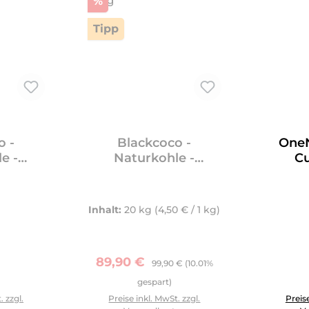
Rabatt
%
Tipp
o -
Blackcoco -
OneN
e -
Naturkohle -
Cu
1kg
CUBES26 20kg
Inhalt:
20 kg
(4,50 € / 1 kg)
Verkaufspreis:
Regulärer Preis:
89,90 €
99,90 €
(10.01%
er Preis:
gespart)
benutze die Schaltflächen um die Anzahl zu erhöhen oder zu
Produkt 
. zzgl.
Preise inkl. MwSt. zzgl.
Preise