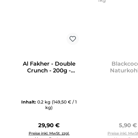
Al Fakher - Double
Blackcoc
Crunch - 200g -
Naturkohl
29,90€
CUBES26 
Inhalt:
0.2 kg
(149,50 € / 1
kg)
Regulärer Preis:
Regulär
29,90 €
5,90 €
Produkt Anzahl: Gib den gewünschten Wert ein oder 
Preise inkl. MwSt. zzgl.
Preise inkl. MwSt