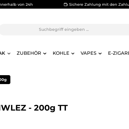
nnerhalb von 24h
Sichere Zahlung mit den Zahl
AK
ZUBEHÖR
KOHLE
VAPES
E-ZIGAR
00g
SIWLEZ - 200g TT