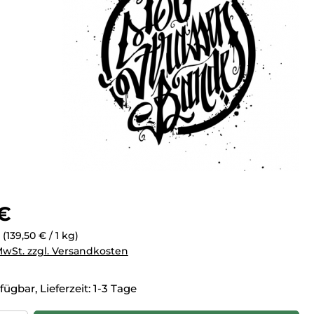
eis:
 €
g
(139,50 € / 1 kg)
 MwSt. zzgl. Versandkosten
fügbar, Lieferzeit: 1-3 Tage