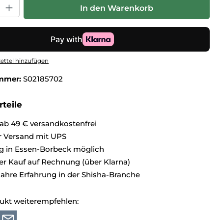
hl: Gib den gewünschten Wert ein oder benutze die Schaltfl
In den Warenkorb
ttel hinzufügen
mmer:
S02185702
teile
ab 49 € versandkostenfrei
r Versand mit UPS
g in Essen-Borbeck möglich
 Kauf auf Rechnung (über Klarna)
Jahre Erfahrung in der Shisha-Branche
ukt weiterempfehlen: