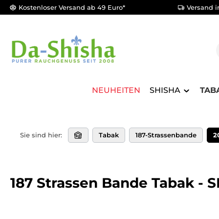
Kostenloser Versand ab 49 Euro*
Versand i
m Hauptinhalt springen
Zur Suche springen
Zur Hauptnavigation springen
NEUHEITEN
SHISHA
TAB
Sie sind hier:
Tabak
187-Strassenbande
2
187 Strassen Bande Tabak - 