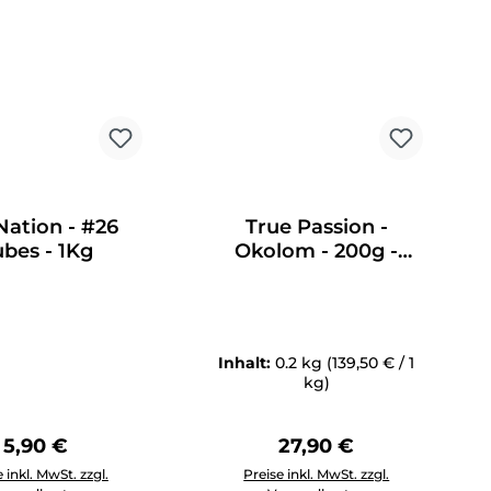
ation - #26
True Passion -
bes - 1Kg
Okolom - 200g -
27,90€
Inhalt:
0.2 kg
(139,50 € / 1
kg)
Regulärer Preis:
Regulärer Preis:
5,90 €
27,90 €
 reduzieren.
Anzahl: Gib den gewünschten Wert ein oder benutze die Schal
Produkt Anzahl: Gib den gewünscht
 inkl. MwSt. zzgl.
Preise inkl. MwSt. zzgl.