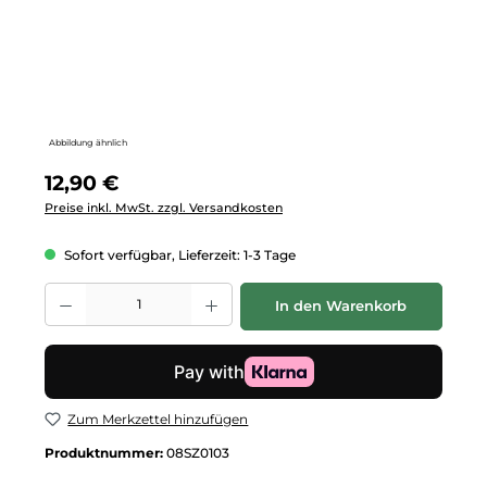
Abbildung ähnlich
Regulärer Preis:
12,90 €
Preise inkl. MwSt. zzgl. Versandkosten
Sofort verfügbar, Lieferzeit: 1-3 Tage
Produkt Anzahl: Gib den gewünschten Wert ein oder benutze die Schalt
In den Warenkorb
Zum Merkzettel hinzufügen
Produktnummer:
08SZ0103