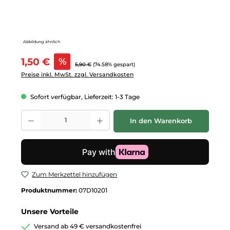
Abbildung ähnlich
Verkaufspreis:
1,50 €
%
Regulärer Preis:
5,90 €
(74.58% gespart)
Preise inkl. MwSt. zzgl. Versandkosten
Sofort verfügbar, Lieferzeit: 1-3 Tage
Produkt Anzahl: Gib den gewünschten Wert ein oder benutze die Schalt
In den Warenkorb
Zum Merkzettel hinzufügen
Produktnummer:
07D10201
Unsere Vorteile
Versand ab 49 € versandkostenfrei