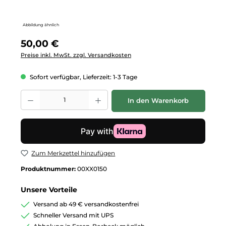
Abbildung ähnlich
Regulärer Preis:
50,00 €
Preise inkl. MwSt. zzgl. Versandkosten
Sofort verfügbar, Lieferzeit: 1-3 Tage
Produkt Anzahl: Gib den gewünschten Wert ein oder benutze die Schalt
In den Warenkorb
Zum Merkzettel hinzufügen
Produktnummer:
00XX0150
Unsere Vorteile
Versand ab 49 € versandkostenfrei
Schneller Versand mit UPS