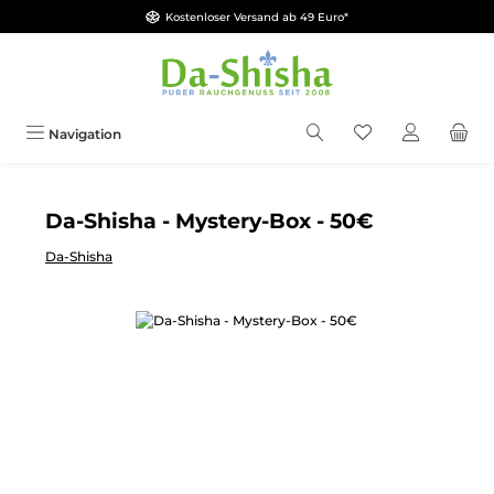
Kostenloser Versand ab 49 Euro*
Zum Hauptinhalt springen
Du hast 0 Produkt
Navigation
Da-Shisha - Mystery-Box - 50€
Da-Shisha
Bildergalerie überspringen