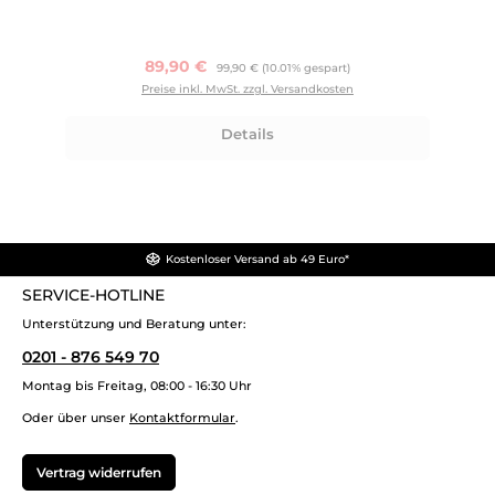
Verkaufspreis:
89,90 €
Regulärer Preis:
99,90 €
(10.01% gespart)
Preise inkl. MwSt. zzgl. Versandkosten
Details
Kostenloser Versand ab 49 Euro*
SERVICE-HOTLINE
Unterstützung und Beratung unter:
0201 - 876 549 70
Montag bis Freitag, 08:00 - 16:30 Uhr
Oder über unser
Kontaktformular
.
Vertrag widerrufen