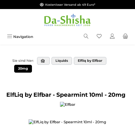
Kostenloser Versand ab 49 Euro*
Zum Hauptinhalt springen
Du hast 0 Produkt
Navigation
Liquids
Elfliq by Elfbar
Sie sind hier:
20mg
ElfLiq by Elfbar - Spearmint 10ml - 20mg
Bildergalerie überspringen