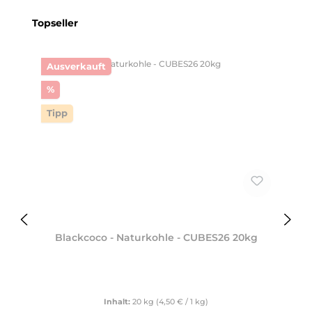
Produktgalerie überspringen
Topseller
Ausverkauft
Rabatt
%
Tipp
Blackcoco - Naturkohle - CUBES26 20kg
Inhalt:
20 kg
(4,50 € / 1 kg)