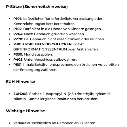
P-Sätze (Sicherheitshinweise)
P101
: Ist ärztlicher Rat erforderlich, Verpackung oder
Kennzeichnungsetikett bereithalten.
P102
: Darf nicht in die Hände von Kindern gelangen.
P264
: Nach Gebrauch gründlich waschen.
P270
: Bei Gebrauch nicht essen, trinken oder rauchen.
P301 + P310
:
BEI VERSCHLUCKEN:
Sofort
GIFTINFORMATIONSZENTRUM oder Arzt anrufen.
P330
: Mund ausspülen.
P405
: Unter Verschluss aufbewahren.
P501
: Inhalt/Behälter entsprechend den örtlichen Vorschriften
der Entsorgung zuführen.
EUH-Hinweise
EUH208
: Enthält 2-Isopropyl-N-(2,3-trimethylbutyl)amid,
Nikotin. Kann allergische Reaktionen hervorrufen.
Wichtige Hinweise
Verkauf ausschließlich an Personen ab 18 Jahren.