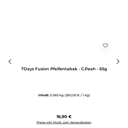
7Days Fusion Pfeifentabak - C.Peah - 65g
Inhalt:
0.065 kg
(260,00 € / 1 kg)
Regulärer Preis:
16,90 €
Preise inkl. MwSt. zzgl. Versandkosten