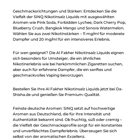
Geschmacksrichtungen und Stärken: Entdecken Sie die
Vielfalt der SINQ Nikotinsalz Liquids mit ausgewählten
Aromen wie Pink Soda, Forbidden Lychee, Dark Cherry Pop,
Blueberry Crush, Bangkok Mango und Sonora Watermelon.
Wählen Sie aus zwei Nikotinstärken – 11 mg/ml für moderate
Dampfer und 20 mg/ml für ein intensiveres Erlebnis.
Für wen geeignet? Die Al Fakher Nikotinsalz Liquids eignen
sich besonders für Umsteiger, die ein ähnliches
Nikotinerlebnis wie bei herkömmlichen Zigaretten suchen,
aber auch für erfahrene Dampfer, die ein sanftes und
geschmackvolles Vaping bevorzugen.
Bestellen Sie Ihre Al Fakher Nikotinsalz Liquids jetzt bei Da-
Shisha.de und genießen Sie Premium-Qualität.
Feinste deutsche Aromen: SINQ setzt auf hochwertige
Aromen aus Deutschland, die für ihre Intensität und
Authentizität bekannt sind. Ob fruchtig, süß oder cremig –
die Vielfalt der Geschmacksprofile sorgt für ein konstantes
und unverfälschtes Dampferlebnis. Überzeugen Sie sich
selbst von der aromatischen Exzellenz.