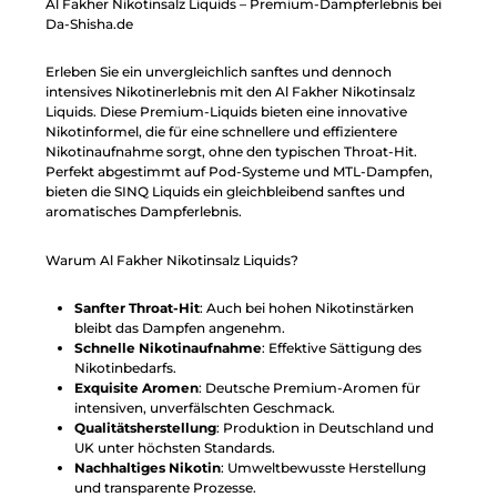
Al Fakher Nikotinsalz Liquids – Premium-Dampferlebnis bei
Da-Shisha.de
Erleben Sie ein unvergleichlich sanftes und dennoch
intensives Nikotinerlebnis mit den Al Fakher Nikotinsalz
Liquids. Diese Premium-Liquids bieten eine innovative
Nikotinformel, die für eine schnellere und effizientere
Nikotinaufnahme sorgt, ohne den typischen Throat-Hit.
Perfekt abgestimmt auf Pod-Systeme und MTL-Dampfen,
bieten die SINQ Liquids ein gleichbleibend sanftes und
aromatisches Dampferlebnis.
Warum Al Fakher Nikotinsalz Liquids?
Sanfter Throat-Hit
: Auch bei hohen Nikotinstärken
bleibt das Dampfen angenehm.
Schnelle Nikotinaufnahme
: Effektive Sättigung des
Nikotinbedarfs.
Exquisite Aromen
: Deutsche Premium-Aromen für
intensiven, unverfälschten Geschmack.
Qualitätsherstellung
: Produktion in Deutschland und
UK unter höchsten Standards.
Nachhaltiges Nikotin
: Umweltbewusste Herstellung
und transparente Prozesse.