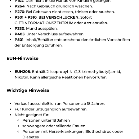
P102
: Darf nicht in die Hände von Kindern gelangen.
P264
: Nach Gebrauch gründlich waschen.
P270
: Bei Gebrauch nicht essen, trinken oder rauchen.
P301 + P310
:
BEI VERSCHLUCKEN:
Sofort
GIFTINFORMATIONSZENTRUM oder Arzt anrufen.
P330
: Mund ausspülen.
P405
: Unter Verschluss aufbewahren.
P501
: Inhalt/Behälter entsprechend den örtlichen Vorschriften
der Entsorgung zuführen.
EUH-Hinweise
EUH208
: Enthält 2-Isopropyl-N-(2,3-trimethylbutyl)amid,
Nikotin. Kann allergische Reaktionen hervorrufen.
Wichtige Hinweise
Verkauf ausschließlich an Personen ab 18 Jahren.
Für Kinder unzugänglich aufbewahren.
Nicht geeignet für:
Personen unter 18 Jahren
schwangere oder stillende Frauen
Personen mit Herzerkrankungen, Bluthochdruck oder
Diabetes