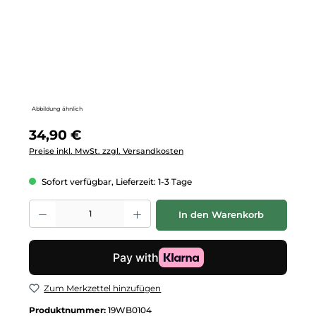
Abbildung ähnlich
Regulärer Preis:
34,90 €
Preise inkl. MwSt. zzgl. Versandkosten
Sofort verfügbar, Lieferzeit: 1-3 Tage
Produkt Anzahl: Gib den gewünschten Wert ein oder benutze die Schalt
In den Warenkorb
Zum Merkzettel hinzufügen
Produktnummer:
19WB0104