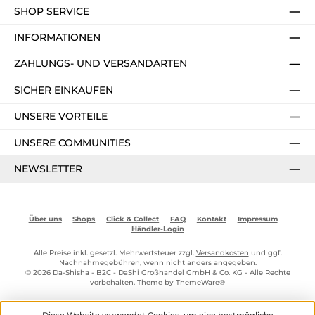
SHOP SERVICE
INFORMATIONEN
ZAHLUNGS- UND VERSANDARTEN
SICHER EINKAUFEN
UNSERE VORTEILE
UNSERE COMMUNITIES
NEWSLETTER
Über uns
Shops
Click & Collect
FAQ
Kontakt
Impressum
Händler-Login
Alle Preise inkl. gesetzl. Mehrwertsteuer zzgl.
Versandkosten
und ggf.
Nachnahmegebühren, wenn nicht anders angegeben.
© 2026 Da-Shisha - B2C - DaShi Großhandel GmbH & Co. KG - Alle Rechte
vorbehalten. Theme by
ThemeWare®
Diese Website verwendet Cookies, um eine bestmögliche