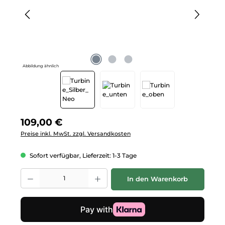
Abbildung ähnlich
Regulärer Preis:
109,00 €
Preise inkl. MwSt. zzgl. Versandkosten
Sofort verfügbar, Lieferzeit: 1-3 Tage
Produkt Anzahl: Gib den gewünschten Wert ein oder benutze die Schalt
In den Warenkorb