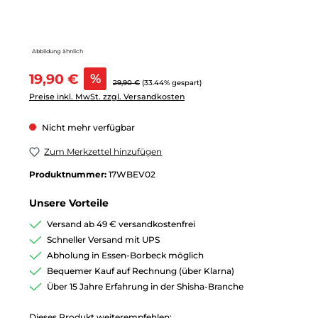
Abbildung ähnlich
Verkaufspreis:
19,90 €
%
Regulärer Preis:
29,90 €
(33.44% gespart)
Preise inkl. MwSt. zzgl. Versandkosten
Nicht mehr verfügbar
Zum Merkzettel hinzufügen
Produktnummer:
17WBEV02
Unsere Vorteile
Versand ab 49 € versandkostenfrei
Schneller Versand mit UPS
Abholung in Essen-Borbeck möglich
Bequemer Kauf auf Rechnung (über Klarna)
Über 15 Jahre Erfahrung in der Shisha-Branche
Dieses Produkt weiterempfehlen: