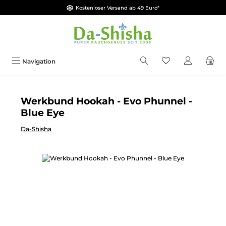
Kostenloser Versand ab 49 Euro*
Zum Hauptinhalt springen
Du hast 0 Produkt
Navigation
Werkbund Hookah - Evo Phunnel -
Blue Eye
Da-Shisha
Bildergalerie überspringen