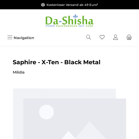
Kostenloser Versand ab 49 Euro*
Zum Hauptinhalt springen
Du hast 0 Produkt
Navigation
Saphire - X-Ten - Black Metal
Milidia
Bildergalerie überspringen