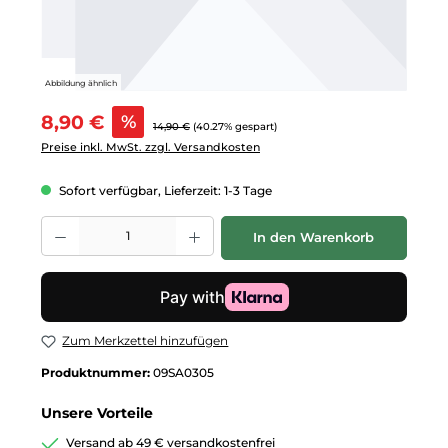
Abbildung ähnlich
Verkaufspreis:
8,90 €
%
Regulärer Preis:
14,90 €
(40.27% gespart)
Preise inkl. MwSt. zzgl. Versandkosten
Sofort verfügbar, Lieferzeit: 1-3 Tage
Produkt Anzahl: Gib den gewünschten Wert ein oder benutze die Schalt
In den Warenkorb
Zum Merkzettel hinzufügen
Produktnummer:
09SA0305
Unsere Vorteile
Versand ab 49 € versandkostenfrei