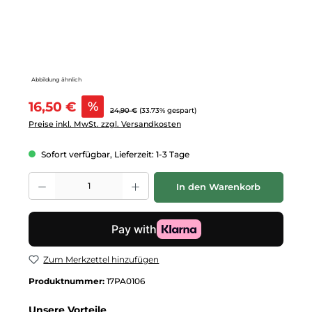
Abbildung ähnlich
Verkaufspreis:
16,50 €
%
Regulärer Preis:
24,90 €
(33.73% gespart)
Preise inkl. MwSt. zzgl. Versandkosten
Sofort verfügbar, Lieferzeit: 1-3 Tage
Produkt Anzahl: Gib den gewünschten Wert ein oder benutze die Schalt
In den Warenkorb
Zum Merkzettel hinzufügen
Produktnummer:
17PA0106
Unsere Vorteile