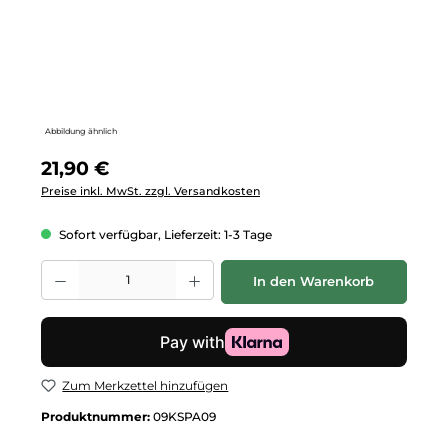
Abbildung ähnlich
Regulärer Preis:
21,90 €
Preise inkl. MwSt. zzgl. Versandkosten
Sofort verfügbar, Lieferzeit: 1-3 Tage
Produkt Anzahl: Gib den gewünschten Wert ein oder benutze die Schalt
In den Warenkorb
Zum Merkzettel hinzufügen
Produktnummer:
09KSPA09