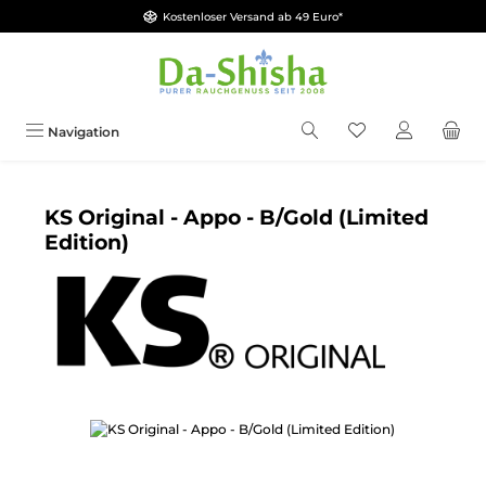
Kostenloser Versand ab 49 Euro*
Zum Hauptinhalt springen
Du hast 0 Produkt
Navigation
KS Original - Appo - B/Gold (Limited
Edition)
Bildergalerie überspringen