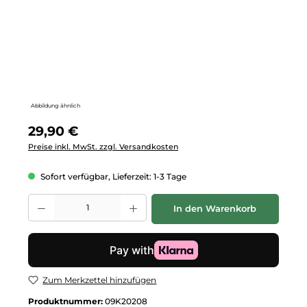
Abbildung ähnlich
Regulärer Preis:
29,90 €
Preise inkl. MwSt. zzgl. Versandkosten
Sofort verfügbar, Lieferzeit: 1-3 Tage
Produkt Anzahl: Gib den gewünschten Wert ein oder benutze die Schalt
In den Warenkorb
Zum Merkzettel hinzufügen
Produktnummer:
09K20208