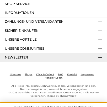
SHOP SERVICE
INFORMATIONEN
ZAHLUNGS- UND VERSANDARTEN
SICHER EINKAUFEN
UNSERE VORTEILE
UNSERE COMMUNITIES
NEWSLETTER
Über uns
Shops
Click & Collect
FAQ
Kontakt
Impressum
Händler-Login
Alle Preise inkl. gesetzl. Mehrwertsteuer zzgl.
Versandkosten
und ggf.
Nachnahmegebühren, wenn nicht anders angegeben.
© 2026 Da-Shisha - B2C - DaShi Großhandel GmbH & Co. KG - Alle Rechte
vorbehalten. Theme by
ThemeWare®
Diese Website verwendet Cookies, um eine bestmögliche