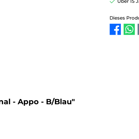
Über 15 J
Dieses Prod
al - Appo - B/Blau"