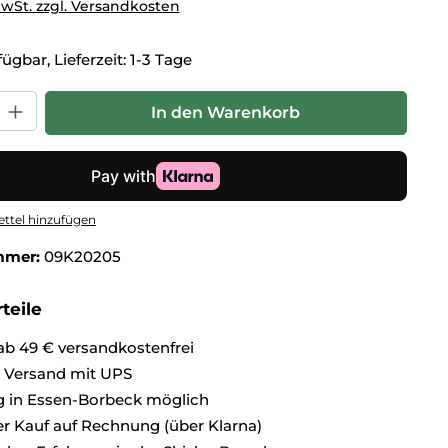
MwSt. zzgl. Versandkosten
ügbar, Lieferzeit: 1-3 Tage
hl: Gib den gewünschten Wert ein oder benutze die Schaltflä
In den Warenkorb
ttel hinzufügen
mmer:
09K20205
teile
ab 49 € versandkostenfrei
r Versand mit UPS
 in Essen-Borbeck möglich
 Kauf auf Rechnung (über Klarna)