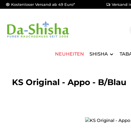
Kostenloser Versand ab 49 Euro*
Versand i
m Hauptinhalt springen
Zur Suche springen
Zur Hauptnavigation springen
NEUHEITEN
SHISHA
TAB
KS Original - Appo - B/Blau
Bildergalerie überspringen