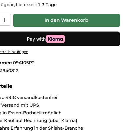
ügbar, Lieferzeit: 1-3 Tage
hl: Gib den gewünschten Wert ein oder benutze die Schaltflä
In den Warenkorb
ttel hinzufügen
mmer:
09A105P2
1940812
teile
ab 49 € versandkostenfrei
r Versand mit UPS
 in Essen-Borbeck möglich
 Kauf auf Rechnung (über Klarna)
ahre Erfahrung in der Shisha-Branche