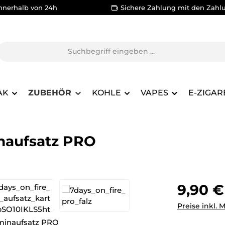
nnerhalb von 24h
Sichere Zahlung mit den Zahl
AK
ZUBEHÖR
KOHLE
VAPES
E-ZIGAR
inaufsatz PRO
Regulärer Pr
9,90 €
Preise inkl. 