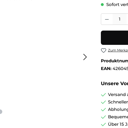
Sofort verf
Produkt Anza
Zum Merkze
Produktnu
EAN:
426045
Unsere Vor
Versand 
Schnelle
Abholung
Bequemer
Über 15 J