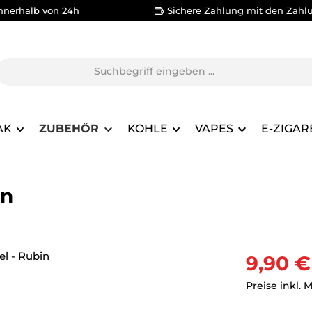
nnerhalb von 24h
Sichere Zahlung mit den Zahl
AK
ZUBEHÖR
KOHLE
VAPES
E-ZIGAR
in
Verkaufsprei
9,90 €
Preise inkl. 