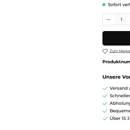
Sofort verf
Produkt Anza
Zum Merkze
Produktnu
Unsere Vor
Versand 
Schnelle
Abholung
Bequemer
Über 15 J