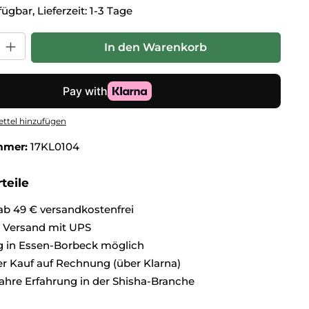
ügbar, Lieferzeit: 1-3 Tage
hl: Gib den gewünschten Wert ein oder benutze die Schaltflä
In den Warenkorb
ttel hinzufügen
mmer:
17KL0104
teile
ab 49 € versandkostenfrei
r Versand mit UPS
 in Essen-Borbeck möglich
 Kauf auf Rechnung (über Klarna)
ahre Erfahrung in der Shisha-Branche