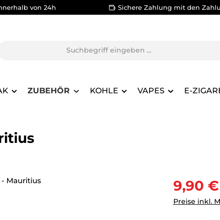
nnerhalb von 24h
Sichere Zahlung mit den Zahl
AK
ZUBEHÖR
KOHLE
VAPES
E-ZIGAR
itius
Verkaufsprei
9,90 €
Preise inkl. 