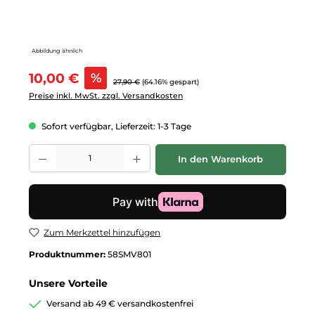
Abbildung ähnlich
Verkaufspreis:
10,00 €
%
Regulärer Preis:
27,90 €
(64.16% gespart)
Preise inkl. MwSt. zzgl. Versandkosten
Sofort verfügbar, Lieferzeit: 1-3 Tage
Produkt Anzahl: Gib den gewünschten Wert ein oder benutze die Schalt
In den Warenkorb
Zum Merkzettel hinzufügen
Produktnummer:
58SMV801
Unsere Vorteile
Versand ab 49 € versandkostenfrei