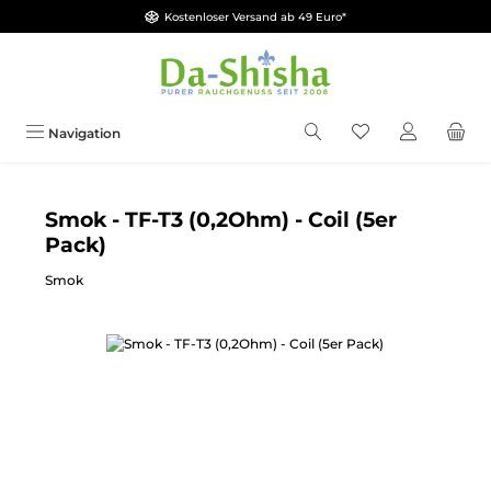
Kostenloser Versand ab 49 Euro*
Zum Hauptinhalt springen
Du hast 0 Produkt
Navigation
Smok - TF-T3 (0,2Ohm) - Coil (5er
Pack)
Smok
Bildergalerie überspringen