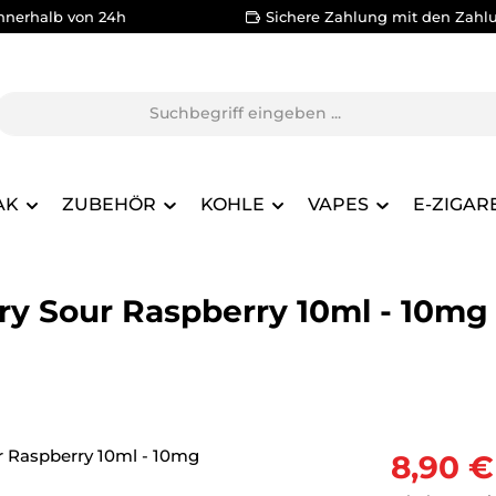
nnerhalb von 24h
Sichere Zahlung mit den Zahl
AK
ZUBEHÖR
KOHLE
VAPES
E-ZIGAR
rry Sour Raspberry 10ml - 10mg
Verkaufsprei
8,90 €