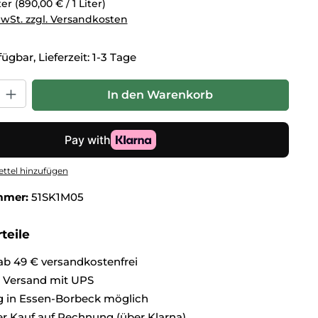
iter
(890,00 € / 1 Liter)
MwSt. zzgl. Versandkosten
ügbar, Lieferzeit: 1-3 Tage
hl: Gib den gewünschten Wert ein oder benutze die Schaltflä
In den Warenkorb
ttel hinzufügen
mmer:
51SK1M05
teile
ab 49 € versandkostenfrei
r Versand mit UPS
 in Essen-Borbeck möglich
 Kauf auf Rechnung (über Klarna)