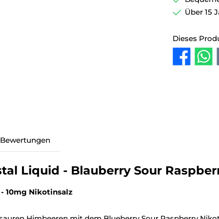
Über 15 J
Dieses Prod
Bewertungen
al Liquid - Blauberry Sour Raspber
 - 10mg Nikotinsalz
auren Himbeeren mit dem Blueberry Sour Raspberry Nikoti