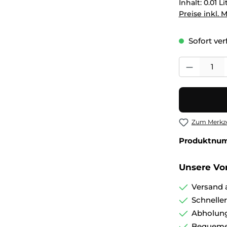
Inhalt:
0.01 L
Preise inkl. 
Sofort verf
Produkt Anza
Zum Merkze
Produktnu
Unsere Vor
Versand 
Schnelle
Abholung
Bequemer