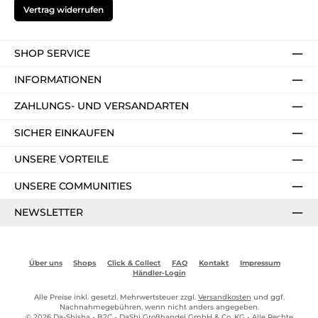
Vertrag widerrufen
SHOP SERVICE
INFORMATIONEN
ZAHLUNGS- UND VERSANDARTEN
SICHER EINKAUFEN
UNSERE VORTEILE
UNSERE COMMUNITIES
NEWSLETTER
Über uns
Shops
Click & Collect
FAQ
Kontakt
Impressum
Händler-Login
Alle Preise inkl. gesetzl. Mehrwertsteuer zzgl.
Versandkosten
und ggf.
Nachnahmegebühren, wenn nicht anders angegeben.
© 2026 Da-Shisha - B2C - DaShi Großhandel GmbH & Co. KG - Alle Rechte