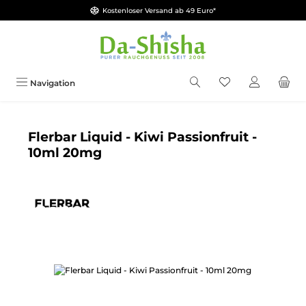
Kostenloser Versand ab 49 Euro*
Zum Hauptinhalt springen
Du hast 0 Produkt
Navigation
Flerbar Liquid - Kiwi Passionfruit -
10ml 20mg
Bildergalerie überspringen