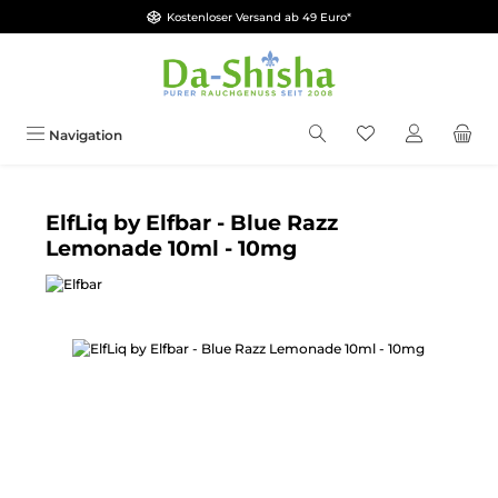
Kostenloser Versand ab 49 Euro*
Zum Hauptinhalt springen
Du hast 0 Produkt
Navigation
ElfLiq by Elfbar - Blue Razz
Lemonade 10ml - 10mg
Bildergalerie überspringen