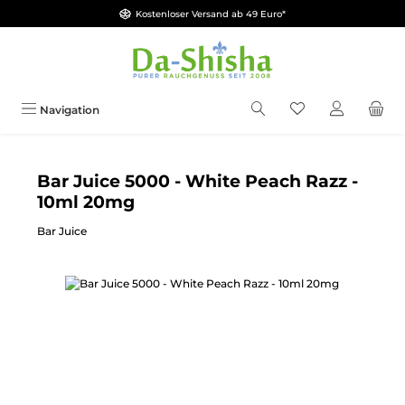
Kostenloser Versand ab 49 Euro*
Zum Hauptinhalt springen
Du hast 0 Produkt
Navigation
Bar Juice 5000 - White Peach Razz -
10ml 20mg
Bar Juice
Bildergalerie überspringen