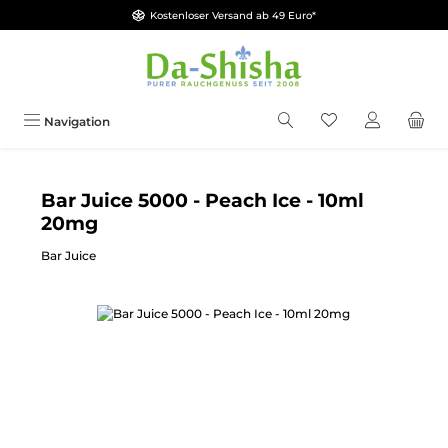
Kostenloser Versand ab 49 Euro*
Zum Hauptinhalt springen
Du hast 0 Produkt
Navigation
Bar Juice 5000 - Peach Ice - 10ml
20mg
Bar Juice
Bildergalerie überspringen