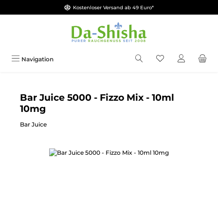
Kostenloser Versand ab 49 Euro*
Zum Hauptinhalt springen
Du hast 0 Produkt
Navigation
Bar Juice 5000 - Fizzo Mix - 10ml
10mg
Bar Juice
Bildergalerie überspringen