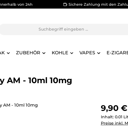
nnerhalb von 24h
Sichere Zahlung mit den Zahl
AK
ZUBEHÖR
KOHLE
VAPES
E-ZIGAR
ry AM - 10ml 10mg
Regulärer Pr
9,90 €
Inhalt:
0.01 L
Preise inkl. 