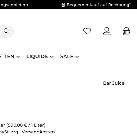
ungsanbietern
Bequemer Kauf auf Rechnung*
Du hast 0 Produkte 
ETTEN
LIQUIDS
SALE
Bar Juice
eis:
iter
(990,00 € / 1 Liter)
MwSt. zzgl. Versandkosten