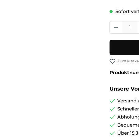
Sofort verf
Produkt Anza
Zum Merkze
Produktnu
Unsere Vor
Versand 
Schnelle
Abholung
Bequemer
Über 15 J