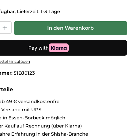
ügbar, Lieferzeit: 1-3 Tage
hl: Gib den gewünschten Wert ein oder benutze die Schaltflä
In den Warenkorb
ttel hinzufügen
mmer:
51BJ0123
teile
ab 49 € versandkostenfrei
r Versand mit UPS
 in Essen-Borbeck möglich
 Kauf auf Rechnung (über Klarna)
ahre Erfahrung in der Shisha-Branche