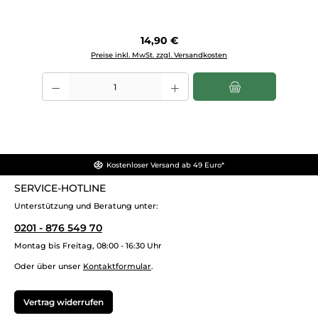
Regulärer Preis:
14,90 €
Preise inkl. MwSt. zzgl. Versandkosten
Produkt Anzahl: Gib den gewünschten Wert ein oder benutze die Sch
Kostenloser Versand ab 49 Euro*
SERVICE-HOTLINE
Unterstützung und Beratung unter:
0201 - 876 549 70
Montag bis Freitag, 08:00 - 16:30 Uhr
Oder über unser
Kontaktformular
.
Vertrag widerrufen