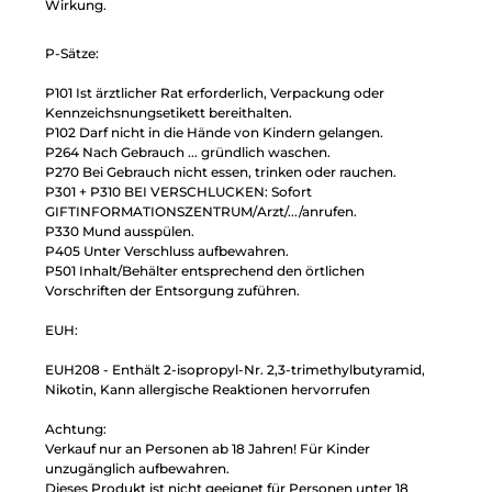
Wirkung.
P-Sätze:
P101 Ist ärztlicher Rat erforderlich, Verpackung oder
Kennzeichsnungsetikett bereithalten.
P102 Darf nicht in die Hände von Kindern gelangen.
P264 Nach Gebrauch ... gründlich waschen.
P270 Bei Gebrauch nicht essen, trinken oder rauchen.
P301 + P310 BEI VERSCHLUCKEN: Sofort
GIFTINFORMATIONSZENTRUM/Arzt/.../anrufen.
P330 Mund ausspülen.
P405 Unter Verschluss aufbewahren.
P501 Inhalt/Behälter entsprechend den örtlichen
Vorschriften der Entsorgung zuführen.
EUH:
EUH208 - Enthält 2-isopropyl-Nr. 2,3-trimethylbutyramid,
Nikotin, Kann allergische Reaktionen hervorrufen
Achtung:
Verkauf nur an Personen ab 18 Jahren! Für Kinder
unzugänglich aufbewahren.
Dieses Produkt ist nicht geeignet für Personen unter 18