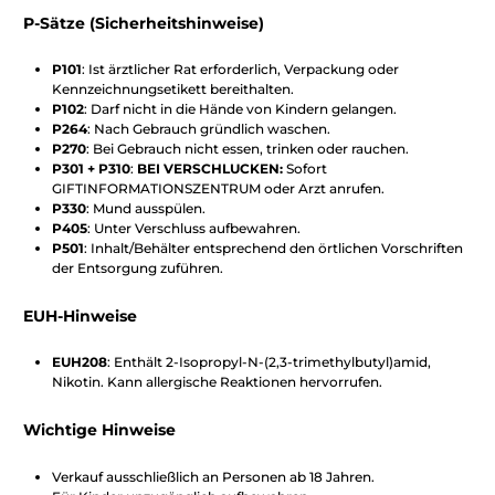
P-Sätze (Sicherheitshinweise)
P101
: Ist ärztlicher Rat erforderlich, Verpackung oder
Kennzeichnungsetikett bereithalten.
P102
: Darf nicht in die Hände von Kindern gelangen.
P264
: Nach Gebrauch gründlich waschen.
P270
: Bei Gebrauch nicht essen, trinken oder rauchen.
P301 + P310
:
BEI VERSCHLUCKEN:
Sofort
GIFTINFORMATIONSZENTRUM oder Arzt anrufen.
P330
: Mund ausspülen.
P405
: Unter Verschluss aufbewahren.
P501
: Inhalt/Behälter entsprechend den örtlichen Vorschriften
der Entsorgung zuführen.
EUH-Hinweise
EUH208
: Enthält 2-Isopropyl-N-(2,3-trimethylbutyl)amid,
Nikotin. Kann allergische Reaktionen hervorrufen.
Wichtige Hinweise
Verkauf ausschließlich an Personen ab 18 Jahren.