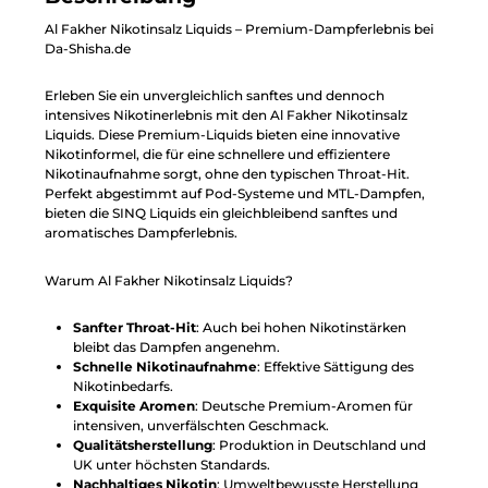
Al Fakher Nikotinsalz Liquids – Premium-Dampferlebnis bei
Da-Shisha.de
Erleben Sie ein unvergleichlich sanftes und dennoch
intensives Nikotinerlebnis mit den Al Fakher Nikotinsalz
Liquids. Diese Premium-Liquids bieten eine innovative
Nikotinformel, die für eine schnellere und effizientere
Nikotinaufnahme sorgt, ohne den typischen Throat-Hit.
Perfekt abgestimmt auf Pod-Systeme und MTL-Dampfen,
bieten die SINQ Liquids ein gleichbleibend sanftes und
aromatisches Dampferlebnis.
Warum Al Fakher Nikotinsalz Liquids?
Sanfter Throat-Hit
: Auch bei hohen Nikotinstärken
bleibt das Dampfen angenehm.
Schnelle Nikotinaufnahme
: Effektive Sättigung des
Nikotinbedarfs.
Exquisite Aromen
: Deutsche Premium-Aromen für
intensiven, unverfälschten Geschmack.
Qualitätsherstellung
: Produktion in Deutschland und
UK unter höchsten Standards.
Nachhaltiges Nikotin
: Umweltbewusste Herstellung