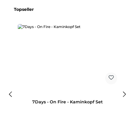
Produktgalerie überspringen
Topseller
7Days - On Fire - Kaminkopf Set