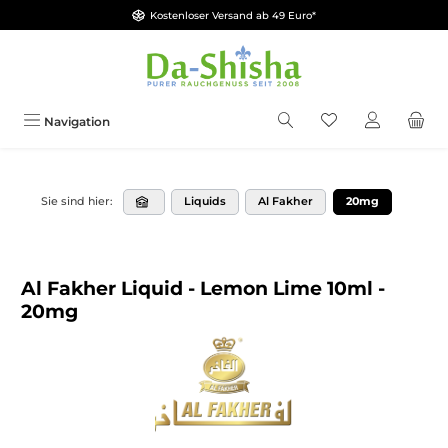
Kostenloser Versand ab 49 Euro*
Zum Hauptinhalt springen
Du hast 0 Produkt
Navigation
Liquids
Al Fakher
20mg
Sie sind hier:
Al Fakher Liquid - Lemon Lime 10ml -
20mg