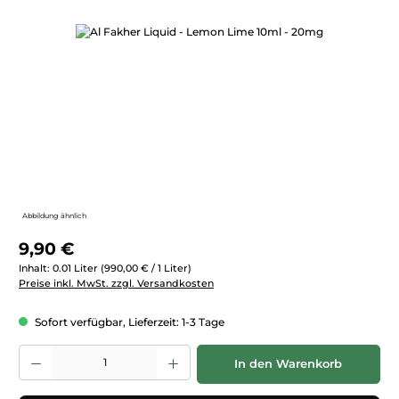
Bildergalerie überspringen
Abbildung ähnlich
Regulärer Preis:
9,90 €
Inhalt:
0.01 Liter
(990,00 € / 1 Liter)
Preise inkl. MwSt. zzgl. Versandkosten
Sofort verfügbar, Lieferzeit: 1-3 Tage
Produkt Anzahl: Gib den gewünschten Wert ein oder benutze die Schaltfläc
In den Warenkorb