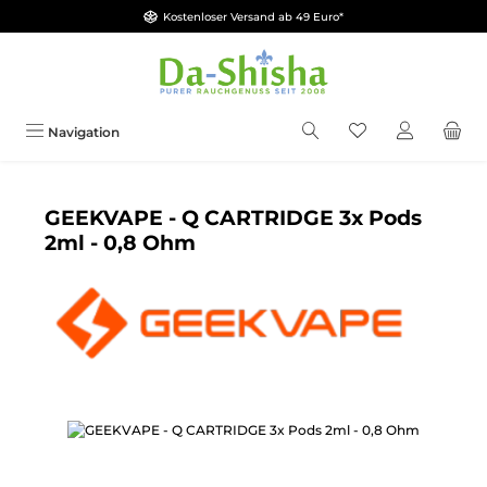
Kostenloser Versand ab 49 Euro*
Zum Hauptinhalt springen
Du hast 0 Produkt
Navigation
GEEKVAPE - Q CARTRIDGE 3x Pods
2ml - 0,8 Ohm
Bildergalerie überspringen