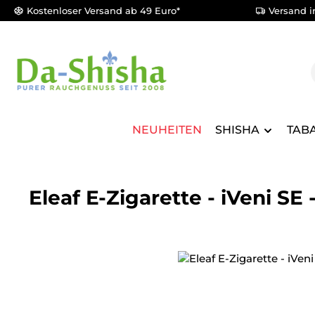
Kostenloser Versand ab 49 Euro*
Versand i
m Hauptinhalt springen
Zur Suche springen
Zur Hauptnavigation springen
NEUHEITEN
SHISHA
TAB
Eleaf E-Zigarette - iVeni SE
Bildergalerie überspringen