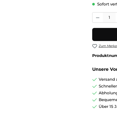
Sofort verf
Produkt Anza
Zum Merkze
Produktnu
Unsere Vor
Versand 
Schnelle
Abholung
Bequemer
Über 15 J