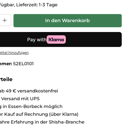
ügbar, Lieferzeit: 1-3 Tage
hl: Gib den gewünschten Wert ein oder benutze die Schaltflä
In den Warenkorb
ttel hinzufügen
mmer:
52EL0101
teile
ab 49 € versandkostenfrei
r Versand mit UPS
 in Essen-Borbeck möglich
 Kauf auf Rechnung (über Klarna)
ahre Erfahrung in der Shisha-Branche