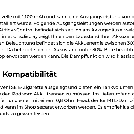
kuzelle mit 1.100 mAh und kann eine Ausgangsleistung von b
installiert wurde. Folgende Ausgangsleistungen werden auto
rflow-Control befindet sich seitlich am Akkugehäuse, welch
Animationsdisplay zeigt Ihnen den Ladestand Ihrer Akkuzell
auen Beleuchtung befindet sich die Akkuenergie zwischen 30
en. Da befindet sich der Akkustand unter 30%. Bitte beacht
hop erworben werden kann. Die Dampffunktion wird klassisc
 Kompatibilität
iVeni SE E-Zigarette ausgelegt und bieten ein Tankvolumen v
e den Pod vom Akku trennen zu müssen. Im Lieferumfang der
n und einer mit einem 0,8 Ohm Head, der für MTL-Dampfen g
nd kann im Shop separat erworben werden. Es empfiehlt sic
ids zu gewährleisten.