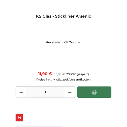
KS Glas - Stickliner Arsenic
Hersteller:
KS Original
Verkaufspreis:
11,90 €
Regulärer Preis:
16,90 €
(29.59% gespart)
Preise inkl. MwSt. zzgl. Versandkosten
Produkt Anzahl: Gib den gewünschten Wert ein oder benutze die Scha
Rabatt
%