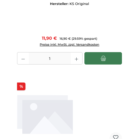
Hersteller:
KS Original
Verkaufspreis:
11,90 €
Regulärer Preis:
16,90 €
(29.59% gespart)
Preise inkl. MwSt. zzgl. Versandkosten
Produkt Anzahl: Gib den gewünschten Wert ein oder benutze die Scha
Rabatt
%