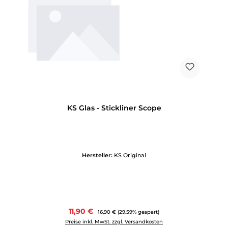
KS Glas - Stickliner Scope
Hersteller:
KS Original
Verkaufspreis:
11,90 €
Regulärer Preis:
16,90 €
(29.59% gespart)
Preise inkl. MwSt. zzgl. Versandkosten