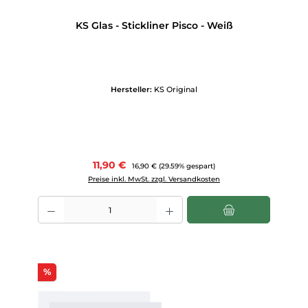
KS Glas - Stickliner Pisco - Weiß
Hersteller:
KS Original
Verkaufspreis:
11,90 €
Regulärer Preis:
16,90 €
(29.59% gespart)
Preise inkl. MwSt. zzgl. Versandkosten
Produkt Anzahl: Gib den gewünschten Wert ein oder benutze die Scha
Rabatt
%