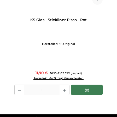
KS Glas - Stickliner Pisco - Rot
Hersteller:
KS Original
Verkaufspreis:
11,90 €
Regulärer Preis:
16,90 €
(29.59% gespart)
Preise inkl. MwSt. zzgl. Versandkosten
Produkt Anzahl: Gib den gewünschten Wert ein oder benutze die Scha