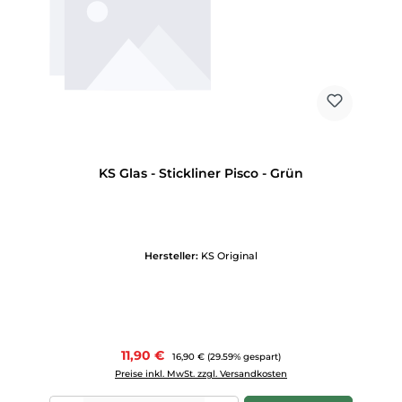
KS Glas - Stickliner Pisco - Grün
Hersteller:
KS Original
Verkaufspreis:
11,90 €
Regulärer Preis:
16,90 €
(29.59% gespart)
Preise inkl. MwSt. zzgl. Versandkosten