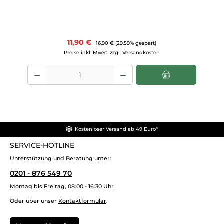
Verkaufspreis:
11,90 €
Regulärer Preis:
16,90 €
(29.59% gespart)
Preise inkl. MwSt. zzgl. Versandkosten
Produkt Anzahl: Gib den gewünschten Wert ein oder benutze die Scha
Kostenloser Versand ab 49 Euro*
SERVICE-HOTLINE
Unterstützung und Beratung unter:
0201 - 876 549 70
Montag bis Freitag, 08:00 - 16:30 Uhr
Oder über unser
Kontaktformular
.