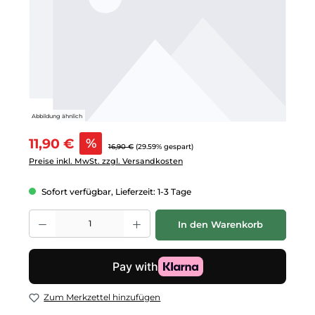
Abbildung ähnlich
Verkaufspreis:
11,90 €
%
Regulärer Preis:
16,90 €
(29.59% gespart)
Preise inkl. MwSt. zzgl. Versandkosten
Sofort verfügbar, Lieferzeit: 1-3 Tage
Produkt Anzahl: Gib den gewünschten Wert ein oder benutze die Schalt
In den Warenkorb
Zum Merkzettel hinzufügen