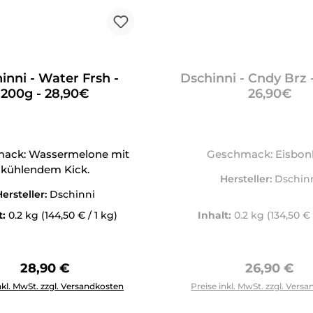
inni - Water Frsh -
Dschinni - Cndy Brz 
200g - 28,90€
26,90€
ack: Wassermelone mit
Geschmack: Eisbo
kühlendem Kick.
Hersteller:
Dschin
ersteller:
Dschinni
t:
0.2 kg
(144,50 € / 1 kg)
Inhalt:
0.2 kg
(134,50 € 
Regulärer Preis:
Regulärer 
28,90 €
26,90 €
Anzahl: Gib den gewünschten Wert ein oder benutze die Schal
nkl. MwSt. zzgl. Versandkosten
Preise inkl. MwSt. zzgl. Vers