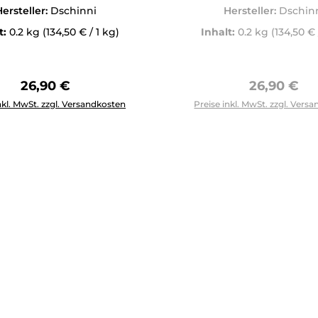
ersteller:
Dschinni
Hersteller:
Dschin
t:
0.2 kg
(134,50 € / 1 kg)
Inhalt:
0.2 kg
(134,50 € 
Regulärer Preis:
Regulärer 
26,90 €
26,90 €
Anzahl: Gib den gewünschten Wert ein oder benutze die Schal
nkl. MwSt. zzgl. Versandkosten
Preise inkl. MwSt. zzgl. Vers