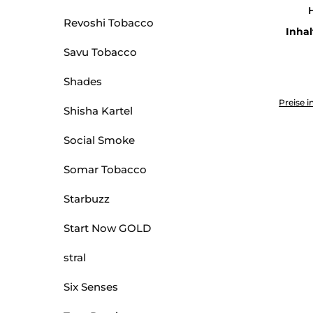
H
Revoshi Tobacco
Inhal
Savu Tobacco
Shades
Produkt 
Preise i
Shisha Kartel
Social Smoke
Somar Tobacco
Starbuzz
Start Now GOLD
stral
Six Senses