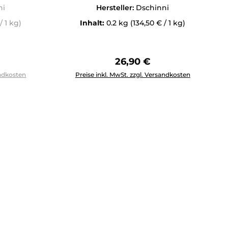
ni
Hersteller:
Dschinni
/ 1 kg)
Inhalt:
0.2 kg
(134,50 € / 1 kg)
Preis:
Regulärer Preis:
26,90 €
tflächen um die Anzahl zu erhöhen oder zu reduzieren.
Produkt Anzahl: Gib den gewünschten Wert 
andkosten
Preise inkl. MwSt. zzgl. Versandkosten