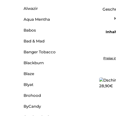
Alwazir
Geschm
H
Aqua Mentha
Babos
Inhal
Bad & Mad
Banger Tobacco
Produkt 
Preise i
Blackburn
Blaze
Blyat
Brohood
ByCandy