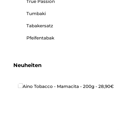
True Passion
Tumbaki
Tabakersatz
Pfeifentabak
Produktgalerie überspringen
Neuheiten