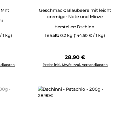
 Mnt
Geschmack: Blaubeere mit leicht
cremiger Note und Minze
ni
Hersteller:
Dschinni
/ 1 kg)
Inhalt:
0.2 kg
(144,50 € / 1 kg)
Preis:
Regulärer Preis:
28,90 €
tflächen um die Anzahl zu erhöhen oder zu reduzieren.
ewünschten Wert ein oder benutze die Schaltflächen um die 
Produkt Anzahl: Gib den gewünschten Wert 
andkosten
Preise inkl. MwSt. zzgl. Versandkosten