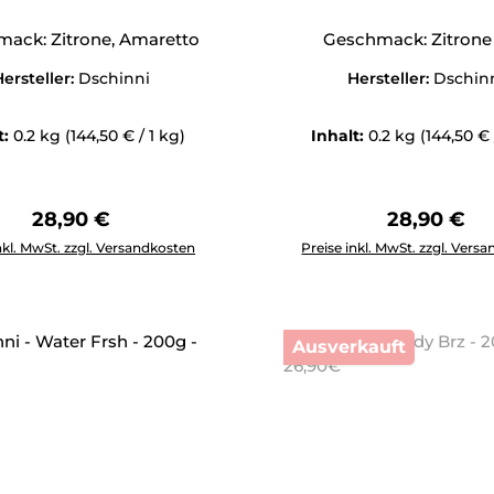
ack: Zitrone, Amaretto
Geschmack: Zitrone
ersteller:
Dschinni
Hersteller:
Dschin
t:
0.2 kg
(144,50 € / 1 kg)
Inhalt:
0.2 kg
(144,50 € 
Regulärer Preis:
Regulärer 
28,90 €
28,90 €
Anzahl: Gib den gewünschten Wert ein oder benutze die Schal
Produkt Anzahl: Gib den g
nkl. MwSt. zzgl. Versandkosten
Preise inkl. MwSt. zzgl. Vers
Ausverkauft