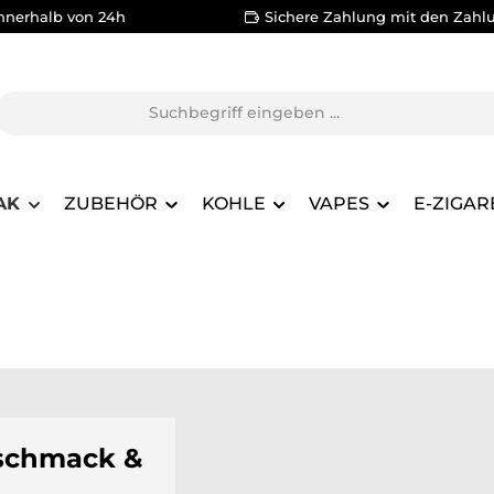
nnerhalb von 24h
Sichere Zahlung mit den Zahl
AK
ZUBEHÖR
KOHLE
VAPES
E-ZIGAR
eschmack &