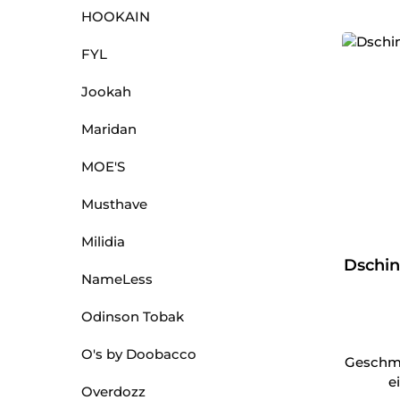
HOOKAIN
FYL
Jookah
Maridan
MOE'S
Musthave
Milidia
Dschin
NameLess
Odinson Tobak
O's by Doobacco
Geschma
e
Overdozz