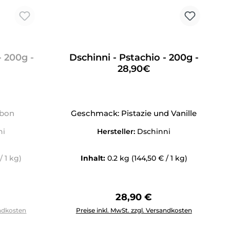
- 200g -
Dschinni - Pstachio - 200g -
28,90€
nbon
Geschmack: Pistazie und Vanille
ni
Hersteller:
Dschinni
/ 1 kg)
Inhalt:
0.2 kg
(144,50 € / 1 kg)
Preis:
Regulärer Preis:
28,90 €
tflächen um die Anzahl zu erhöhen oder zu reduzieren.
Produkt Anzahl: Gib den gewünschten Wert 
andkosten
Preise inkl. MwSt. zzgl. Versandkosten