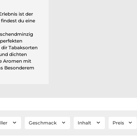
rlebnis ist der
 findest du eine
rischendminzig
 perfekten
 dir Tabaksorten
 und dichten
he Aromen mit
was Besonderem
ller
Geschmack
Inhalt
Preis