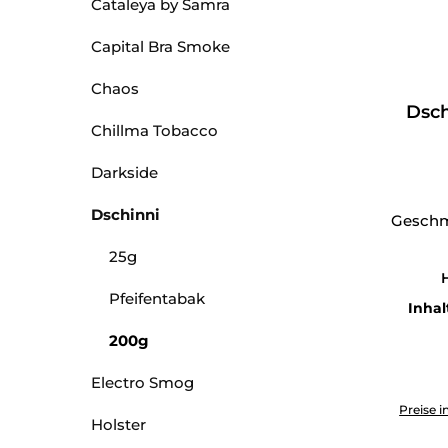
Cataleya by Samra
Capital Bra Smoke
Chaos
Dsch
Chillma Tobacco
Darkside
Dschinni
Geschm
25g
H
Pfeifentabak
Inhal
200g
Electro Smog
Produkt 
Preise i
Holster