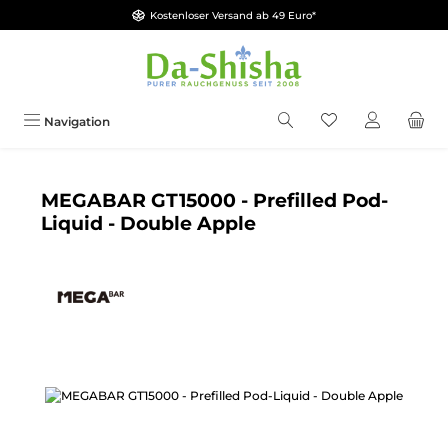
Kostenloser Versand ab 49 Euro*
Zum Hauptinhalt springen
Du hast 0 Produkt
Navigation
MEGABAR GT15000 - Prefilled Pod-
Liquid - Double Apple
Bildergalerie überspringen