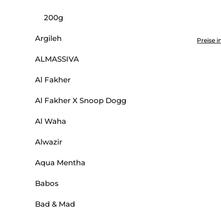
200g
Produkt 
Argileh
Preise i
ALMASSIVA
Al Fakher
Al Fakher X Snoop Dogg
Al Waha
Alwazir
Aqua Mentha
Babos
Bad & Mad