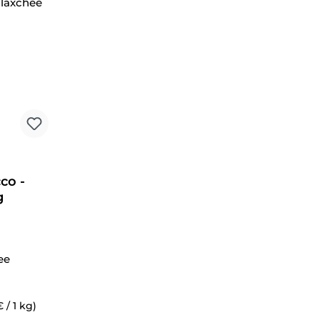
co -
g
ee
 / 1 kg)