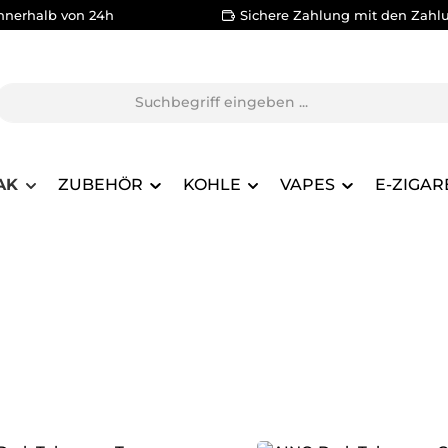
nnerhalb von 24h
Sichere Zahlung mit den Zahl
AK
ZUBEHÖR
KOHLE
VAPES
E-ZIGAR