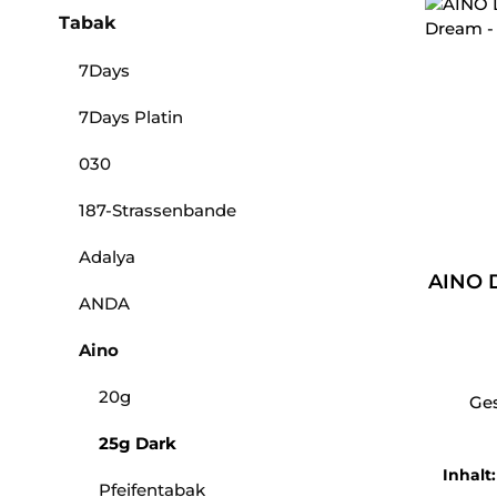
Tabak
7Days
7Days Platin
030
187-Strassenbande
Adalya
AINO D
ANDA
Aino
20g
Ge
25g Dark
Inhalt
Pfeifentabak