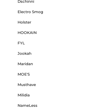
Dschinni
Electro Smog
Holster
HOOKAIN
FYL
Jookah
Maridan
MOE'S
Musthave
Milidia
NameLess