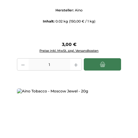
Hersteller:
Aino
Inhalt:
0.02 kg
(150,00 € / 1 kg)
Regulärer Preis:
3,00 €
Preise inkl. MwSt. zzgl. Versandkosten
Produkt Anzahl: Gib den gewünschten Wert ein oder benutze die Scha