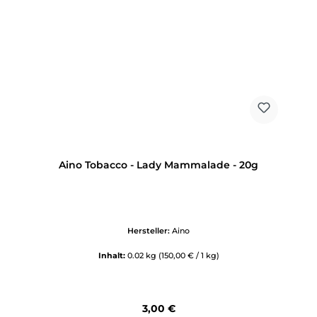
Aino Tobacco - Lady Mammalade - 20g
Hersteller:
Aino
Inhalt:
0.02 kg
(150,00 € / 1 kg)
Regulärer Preis:
3,00 €