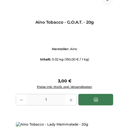
Aino Tobacco - G.O.A.T. - 20g
Hersteller:
Aino
Inhalt:
0.02 kg
(150,00 € / 1 kg)
Regulärer Preis:
3,00 €
Preise inkl. MwSt. zzgl. Versandkosten
Produkt Anzahl: Gib den gewünschten Wert ein oder benutze die Scha