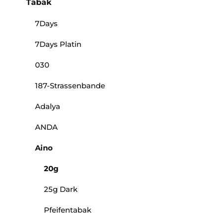
Tabak
7Days
7Days Platin
030
187-Strassenbande
Adalya
ANDA
Aino
20g
25g Dark
Pfeifentabak