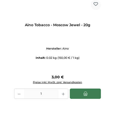
Aino Tobacco - Moscow Jewel - 20g
Hersteller:
Aino
Inhalt:
0.02 kg
(150,00 € / 1 kg)
Regulärer Preis:
3,00 €
Preise inkl. MwSt. zzgl. Versandkosten
Produkt Anzahl: Gib den gewünschten Wert ein oder benutze die Scha