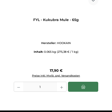
FYL - Kukubra Mule - 65g
Hersteller:
HOOKAIN
Inhalt:
0.065 kg
(275,38 € / 1 kg)
Regulärer Preis:
17,90 €
Preise inkl. MwSt. zzgl. Versandkosten
Produkt Anzahl: Gib den gewünschten Wert ein oder benutze die Scha