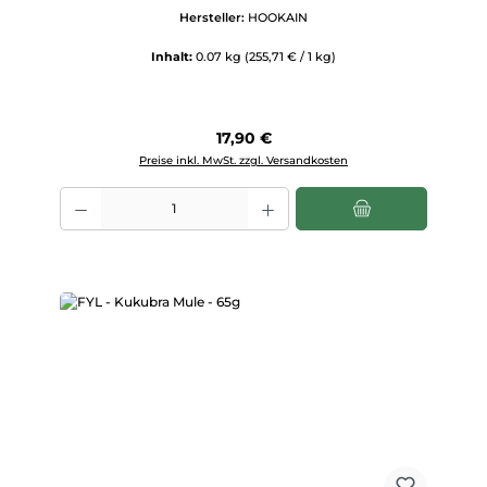
Hersteller:
HOOKAIN
Inhalt:
0.07 kg
(255,71 € / 1 kg)
Regulärer Preis:
17,90 €
Preise inkl. MwSt. zzgl. Versandkosten
Produkt Anzahl: Gib den gewünschten Wert ein oder benutze die Scha