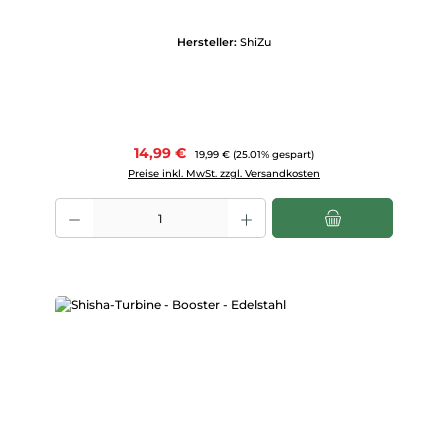
Hersteller:
ShiZu
Verkaufspreis:
14,99 €
Regulärer Preis:
19,99 €
(25.01% gespart)
Preise inkl. MwSt. zzgl. Versandkosten
Produkt Anzahl: Gib den gewünschten Wert ein oder benutze die Scha