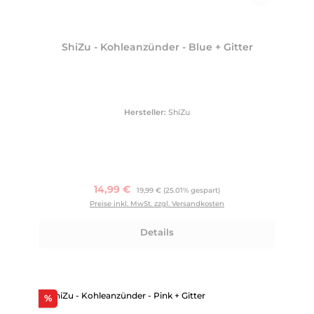
ShiZu - Kohleanzünder - Blue + Gitter
Hersteller:
ShiZu
Verkaufspreis:
14,99 €
Regulärer Preis:
19,99 €
(25.01% gespart)
Preise inkl. MwSt. zzgl. Versandkosten
Details
Rabatt
%