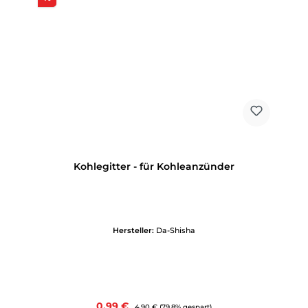
Kohlegitter - für Kohleanzünder
Hersteller:
Da-Shisha
Verkaufspreis:
0,99 €
Regulärer Preis:
4,90 €
(79.8% gespart)