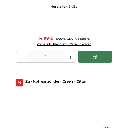
Hersteller:
ShiZu
Verkaufspreis:
14,99 €
Regulärer Preis:
19,99 €
(25.01% gespart)
Preise inkl. MwSt. zzgl. Versandkosten
Produkt Anzahl: Gib den gewünschten Wert ein oder benutze die Scha
Rabatt
%