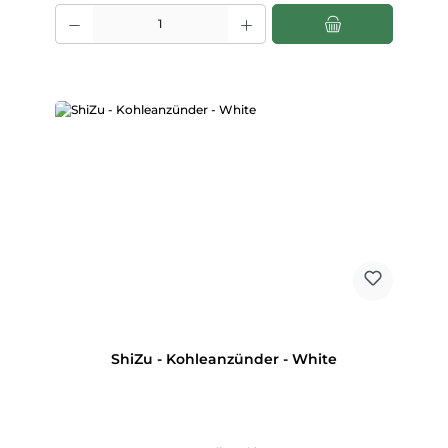
Produkt Anzahl: Gib den gewünschten Wert ein oder benutze die Scha
ShiZu - Kohleanzünder - White