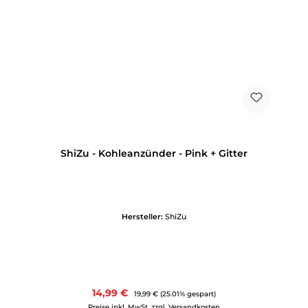
ShiZu - Kohleanzünder - Pink + Gitter
Hersteller:
ShiZu
Verkaufspreis:
14,99 €
Regulärer Preis:
19,99 €
(25.01% gespart)
Preise inkl. MwSt. zzgl. Versandkosten