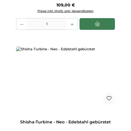
Regulärer Preis:
109,00 €
Preise inkl. MwSt. zzgl. Versandkosten
Produkt Anzahl: Gib den gewünschten Wert ein oder benutze die Scha
Shisha-Turbine - Neo - Edelstahl gebürstet