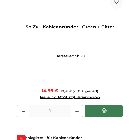
ShiZu - Kohleanzünder - Green + Gitter
Hersteller:
ShiZu
Verkaufspreis:
14,99 €
Regulärer Preis:
19,99 €
(25.01% gespart)
Preise inkl. MwSt. zzgl. Versandkosten
Produkt Anzahl: Gib den gewünschten Wert ein oder benutze die Scha
Rabatt
%