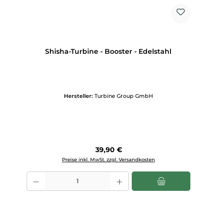
Shisha-Turbine - Booster - Edelstahl
Hersteller:
Turbine Group GmbH
Regulärer Preis:
39,90 €
Preise inkl. MwSt. zzgl. Versandkosten
Produkt Anzahl: Gib den gewünschten Wert ein oder benutze die Scha