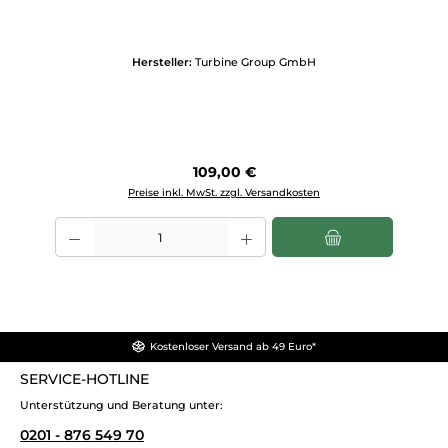
Hersteller:
Turbine Group GmbH
Regulärer Preis:
109,00 €
Preise inkl. MwSt. zzgl. Versandkosten
Produkt Anzahl: Gib den gewünschten Wert ein oder benutze die Scha
Kostenloser Versand ab 49 Euro*
SERVICE-HOTLINE
Unterstützung und Beratung unter:
0201 - 876 549 70