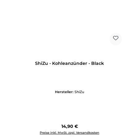
ShiZu - Kohleanzünder - Black
Hersteller:
ShiZu
Regulärer Preis:
14,90 €
Preise inkl. MwSt. zzgl. Versandkosten