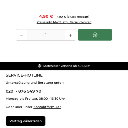
Verkaufspreis:
4,90 €
Regulärer Preis:
14,90 €
(67.11% gespart)
Preise inkl. MwSt. zzgl. Versandkosten
Produkt Anzahl: Gib den gewünschten Wert ein oder benutze die Scha
Kostenloser Versand ab 49 Euro*
SERVICE-HOTLINE
Unterstützung und Beratung unter:
0201 - 876 549 70
Montag bis Freitag, 08:00 - 16:30 Uhr
Oder über unser
Kontaktformular
.
Vertrag widerrufen