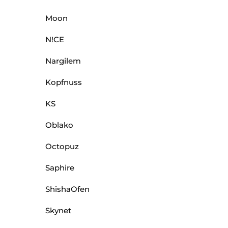
Moon
N!CE
Nargilem
Kopfnuss
KS
Oblako
Octopuz
Saphire
ShishaOfen
Skynet