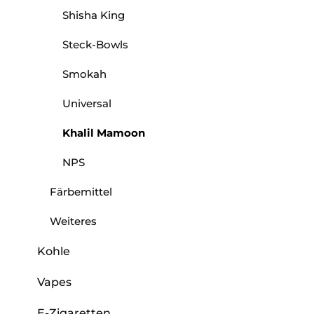
Shisha King
Steck-Bowls
Smokah
Universal
Khalil Mamoon
NPS
Färbemittel
Weiteres
Kohle
Vapes
E-Zigaretten