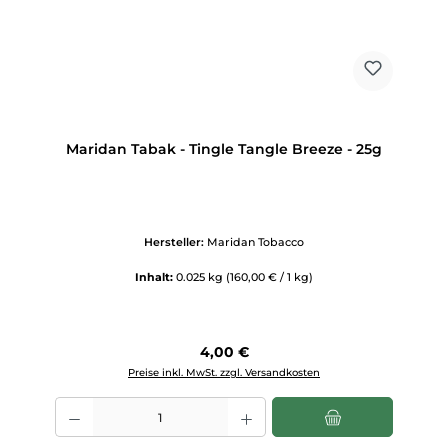
Maridan Tabak - Tingle Tangle Breeze - 25g
Hersteller:
Maridan Tobacco
Inhalt:
0.025 kg
(160,00 € / 1 kg)
Regulärer Preis:
4,00 €
Preise inkl. MwSt. zzgl. Versandkosten
Produkt Anzahl: Gib den gewünschten Wert ein oder benutze die Scha