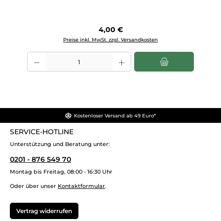
Regulärer Preis:
4,00 €
Preise inkl. MwSt. zzgl. Versandkosten
Produkt Anzahl: Gib den gewünschten Wert ein oder benutze die Scha
Kostenloser Versand ab 49 Euro*
SERVICE-HOTLINE
Unterstützung und Beratung unter:
0201 - 876 549 70
Montag bis Freitag, 08:00 - 16:30 Uhr
Oder über unser
Kontaktformular
.
Vertrag widerrufen