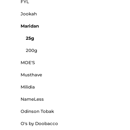
FYL
Jookah
Maridan
25g
200g
MOE'S
Musthave
Milidia
NameLess
Odinson Tobak
O's by Doobacco