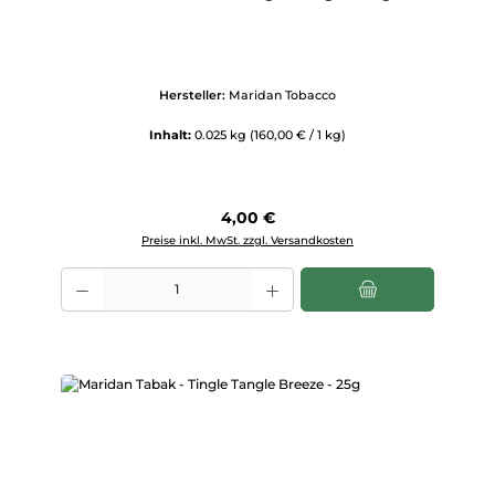
Hersteller:
Maridan Tobacco
Inhalt:
0.025 kg
(160,00 € / 1 kg)
Regulärer Preis:
4,00 €
Preise inkl. MwSt. zzgl. Versandkosten
Produkt Anzahl: Gib den gewünschten Wert ein oder benutze die Scha