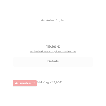
Hersteller:
Argileh
Regulärer Preis:
119,90 €
Preise inkl. MwSt. zzgl. Versandkosten
Details
Ausverkauft