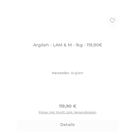
Argileh - LAM & M - 1kg - 119,90€
Hersteller:
Argileh
Regulärer Preis:
119,90 €
Preise inkl. MwSt. zzgl. Versandkosten
Details