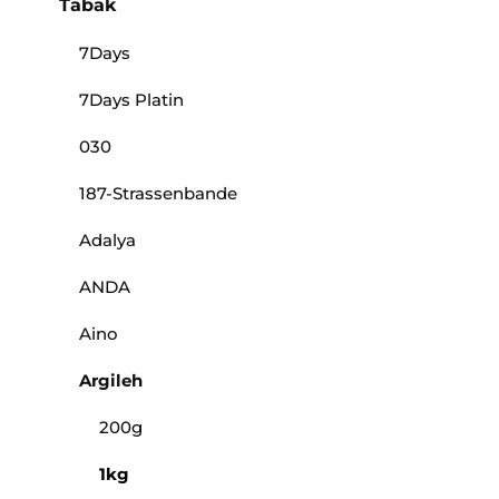
Tabak
7Days
7Days Platin
030
187-Strassenbande
Adalya
ANDA
Aino
Argileh
200g
1kg