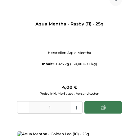
Aqua Mentha - Rasby (11) - 25g
Hersteller:
Aqua Mentha
Inhalt:
0.025 kg
(160,00 € / 1 kg)
Regulärer Preis:
4,00 €
Preise inkl. MwSt. zzgl. Versandkosten
Produkt Anzahl: Gib den gewünschten Wert ein oder benutze die Scha