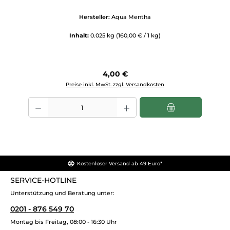
Hersteller:
Aqua Mentha
Inhalt:
0.025 kg
(160,00 € / 1 kg)
Regulärer Preis:
4,00 €
Preise inkl. MwSt. zzgl. Versandkosten
Produkt Anzahl: Gib den gewünschten Wert ein oder benutze die Scha
Kostenloser Versand ab 49 Euro*
SERVICE-HOTLINE
Unterstützung und Beratung unter:
0201 - 876 549 70
Montag bis Freitag, 08:00 - 16:30 Uhr