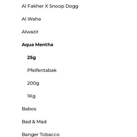
Al Fakher X Snoop Dogg
Al Waha
Alwazir
Aqua Mentha
25g
Pfeifentabak
200g
1Kg
Babos
Bad & Mad
Banger Tobacco