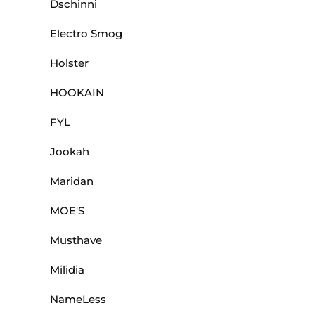
Dschinni
Electro Smog
Holster
HOOKAIN
FYL
Jookah
Maridan
MOE'S
Musthave
Milidia
NameLess