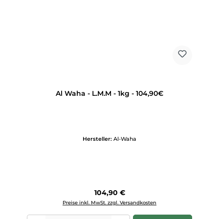
Al Waha - L.M.M - 1kg - 104,90€
Hersteller:
Al-Waha
Regulärer Preis:
104,90 €
Preise inkl. MwSt. zzgl. Versandkosten
Produkt Anzahl: Gib den gewünschten Wert ein oder benutze die Scha