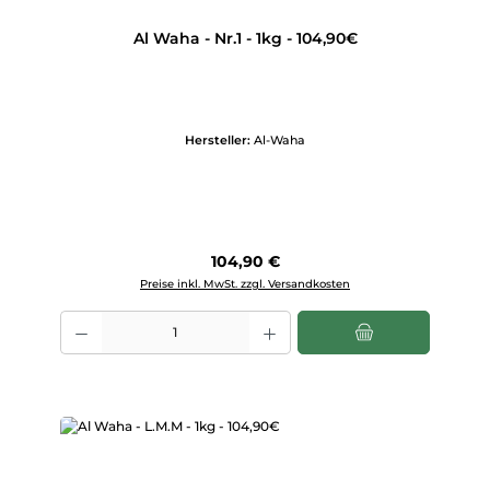
Al Waha - Nr.1 - 1kg - 104,90€
Hersteller:
Al-Waha
Regulärer Preis:
104,90 €
Preise inkl. MwSt. zzgl. Versandkosten
Produkt Anzahl: Gib den gewünschten Wert ein oder benutze die Scha