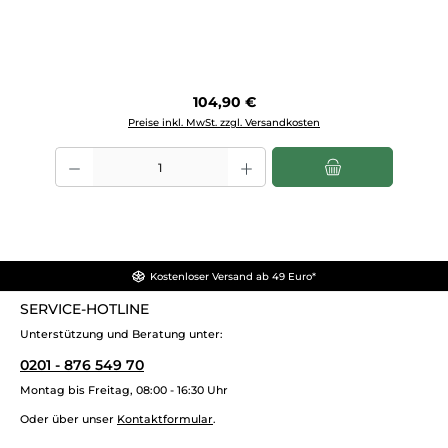
Regulärer Preis:
104,90 €
Preise inkl. MwSt. zzgl. Versandkosten
Produkt Anzahl: Gib den gewünschten Wert ein oder benutze die Scha
Kostenloser Versand ab 49 Euro*
SERVICE-HOTLINE
Unterstützung und Beratung unter:
0201 - 876 549 70
Montag bis Freitag, 08:00 - 16:30 Uhr
Oder über unser
Kontaktformular
.