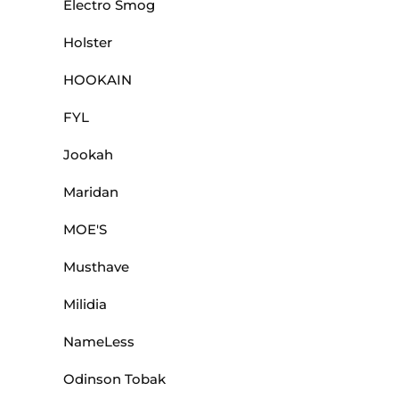
Electro Smog
Holster
HOOKAIN
FYL
Jookah
Maridan
MOE'S
Musthave
Milidia
NameLess
Odinson Tobak